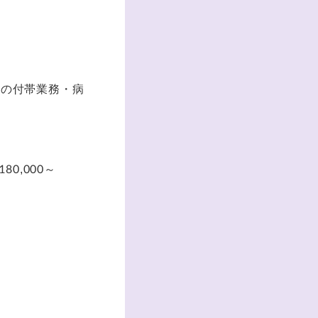
その付帯業務・病
80,000～
）