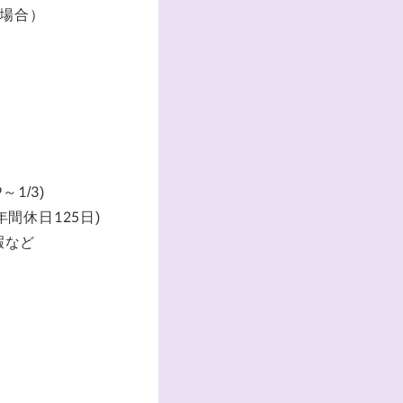
の場合）
1/3)
間休日125日)
暇など